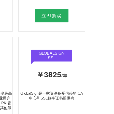
立即购买
GLOBALSIGN
SSL
￥3825
/年
占有率最高
GlobalSign是一家资深备受信赖的 CA
业用户
中心和SSL数字证书提供商
PKI管
多其他服