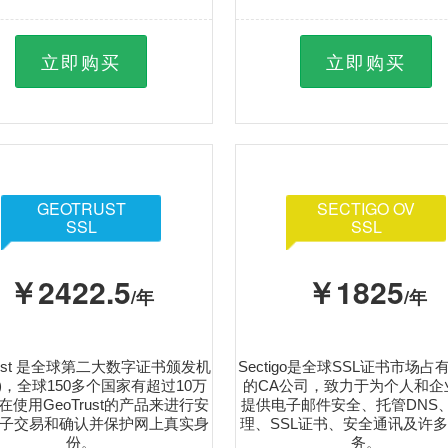
立即购买
立即购买
GEOTRUST
SECTIGO OV
SSL
SSL
￥2422.5
￥1825
/年
/年
rust 是全球第二大数字证书颁发机
Sectigo是全球SSL证书市场
A)，全球150多个国家有超过10万
的CA公司，致力于为个人和企
在使用GeoTrust的产品来进行安
提供电子邮件安全、托管DNS、
子交易和确认并保护网上真实身
理、SSL证书、安全通讯及许
份。
务。