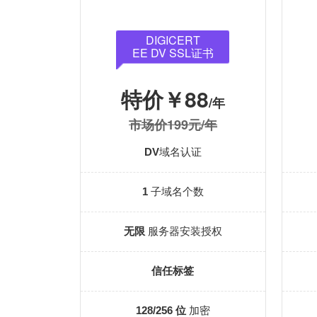
DIGICERT
EE DV SSL证书
特价￥88
/年
市场价199元/年
DV
域名认证
1
子域名个数
无限
服务器安装授权
信任标签
128/256 位
加密