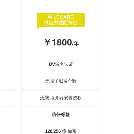
WILDCARD
域名型通配符版
￥1800
/年
DV
域名认证
无限子域名个数
无限
服务器安装授权
信任标签
128/256 位
加密