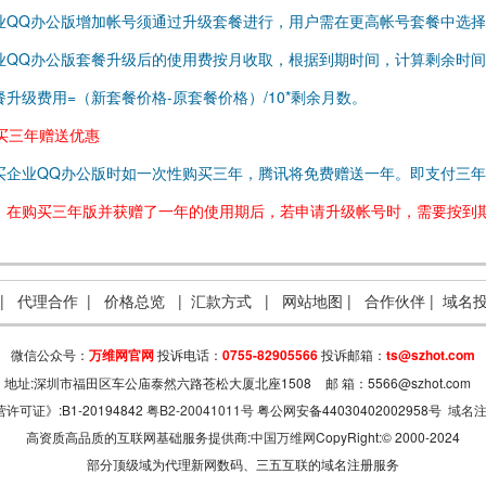
业QQ办公版增加帐号须通过升级套餐进行，用户需在更高帐号套餐中选
业QQ办公版套餐升级后的使用费按月收取，根据到期时间，计算剩余时
餐升级费用=（新套餐价格-原套餐价格）/10*剩余月数。
. 买三年赠送优惠
买企业QQ办公版时如一次性购买三年，腾讯将免费赠送一年。即支付三
：在购买三年版并获赠了一年的使用期后，若申请升级帐号时，需要按到
|
代理合作
|
价格总览
|
汇款方式
|
网站地图
|
合作伙伴
|
域名
微信公众号：
万维网官网
投诉电话：
0755-82905566
投诉邮箱：
ts@szhot.com
地址:深圳市福田区车公庙泰然六路苍松大厦北座1508
邮 箱：5566@szhot.com
证》:B1-20194842
粤B2-20041011号
粤公网安备44030402002958号
域名注
高资质高品质的互联网基础服务提供商:
中国万维网
CopyRight:© 2000-2024
部分顶级域为代理新网数码、三五互联的域名注册服务