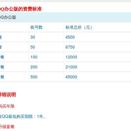
QQ办公版的资费标准
QQ办公版
账号数
标准总价（元）
餐
30
4500
餐
50
6750
套餐
100
12000
套餐
200
21000
套餐
500
45000
详细说明
 购买年限
业QQ最低购买期限：1年。
 升级套餐